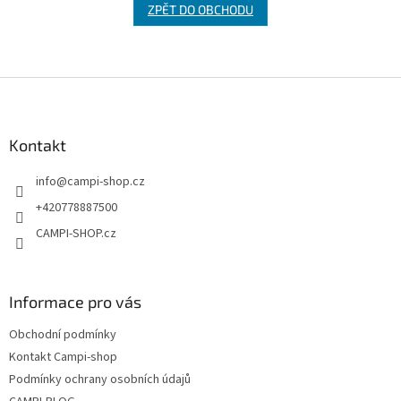
ZPĚT DO OBCHODU
Z
á
p
a
Kontakt
t
info
@
campi-shop.cz
í
+420778887500
CAMPI-SHOP.cz
Informace pro vás
Obchodní podmínky
Kontakt Campi-shop
Podmínky ochrany osobních údajů