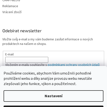
CAMPI-BLOG
Reklamace
Vrácení zboží
Odebírat newsletter
Vložte svůj e-mail a my vám budeme zasílat informace o nových
produktech na našem e-shopu.
E-mail
Vložením e-mailu souhlasíte s
podmínkami ochrany osobních údajů
Používáme cookies, abychom Vám umožnili pohodlné
PŘIHLÁSIT SE
prohlížení webu a díky analýze provozu webu neustále
zlepšovali jeho funkce, výkon a použitelnost.
Nastavení
Vytvořil Shoptet