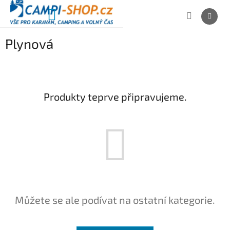
Přejít
na
NÁKUPNÍ
obsah
KOŠÍK
Plynová
Produkty teprve připravujeme.
Můžete se ale podívat na ostatní kategorie.