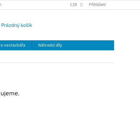
NY OSOBNÍCH ÚDAJŮ
CAMPI-BLOG
CZK
REKLAMACE
Přihlášení
VRÁCENÍ ZBO
Prázdný košík
UPNÍ
K
ro vestavbáře
Náhradní díly
vujeme.