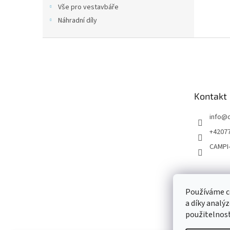
Vše pro vestavbáře
Náhradní díly
Z
á
p
a
t
Kontakt
í
info
@
+4207
CAMPI
Používáme c
a díky analý
použitelnost