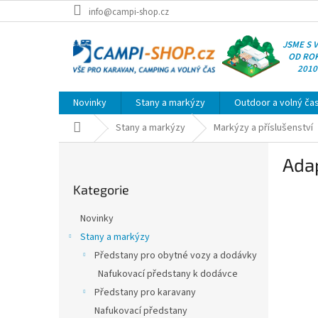
Přejít
info@campi-shop.cz
na
obsah
JSME S 
OD RO
2010
Novinky
Stany a markýzy
Outdoor a volný ča
Domů
Stany a markýzy
Markýzy a příslušenství
P
Ada
o
Přeskočit
s
Kategorie
kategorie
t
r
Novinky
a
Stany a markýzy
n
Předstany pro obytné vozy a dodávky
n
í
Nafukovací předstany k dodávce
p
Předstany pro karavany
a
Nafukovací předstany