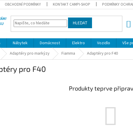
OBCHODNÍ PODMÍNKY
KONTAKT CAMPI-SHOP
PODMÍNKY OCHRA
VÁMI
HLEDAT
KU
NÁK
KOŠÍ
s
Nábytek
Domácnost
Elektro
Vozidlo
Vše p
Adaptéry pro markýzy
Fiamma
Adaptéry pro F40
ptéry pro F40
Produkty teprve připra