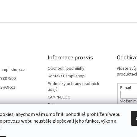
Informace pro vás
Odebíra
Obchodní podmínky
Vložte svů
campi-shop.cz
produktech
Kontakt Campi-shop
78887500
Podmínky ochrany osobních
-SHOP.cz
E-mail
údajů
CAMPI-BLOG
Vložením
Reklamace
údajů
Vrácení zboží
ookies, abychom Vám umožnili pohodlné prohlížení webu
ze provozu webu neustále zlepšovali jeho funkce, výkon a
PŘIHL
.