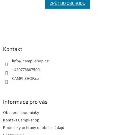
ZPĚT DO OBCHODU
Z
á
p
a
Kontakt
t
info
@
campi-shop.cz
í
+420778887500
CAMPI-SHOP.cz
Informace pro vás
Obchodní podmínky
Kontakt Campi-shop
Podmínky ochrany osobních údajů