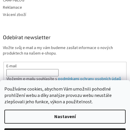
CAMPI-BLOG
Reklamace
Vrácení zboží
Odebírat newsletter
Vložte svůj e-mail a my vám budeme zasílat informace o nových
produktech na našem e-shopu.
E-mail
Vložením e-mailu souhlasíte s
podmínkami ochrany osobních údajů
Používáme cookies, abychom Vám umožnili pohodlné
PŘIHLÁSIT SE
prohlížení webu a díky analýze provozu webu neustále
zlepšovali jeho funkce, výkon a použitelnost.
Nastavení
Vytvořil Shoptet