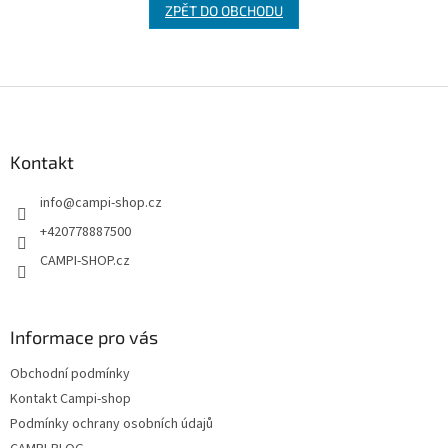
ZPĚT DO OBCHODU
Z
á
p
a
Kontakt
t
info
@
campi-shop.cz
í
+420778887500
CAMPI-SHOP.cz
Informace pro vás
Obchodní podmínky
Kontakt Campi-shop
Podmínky ochrany osobních údajů