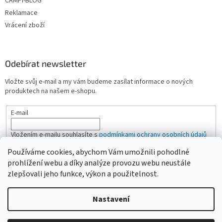
CAMPI-BLOG
Reklamace
Vrácení zboží
Odebírat newsletter
Vložte svůj e-mail a my vám budeme zasílat informace o nových
produktech na našem e-shopu.
E-mail
Vložením e-mailu souhlasíte s
podmínkami ochrany osobních údajů
Používáme cookies, abychom Vám umožnili pohodlné
PŘIHLÁSIT SE
prohlížení webu a díky analýze provozu webu neustále
zlepšovali jeho funkce, výkon a použitelnost.
Nastavení
Vytvořil Shoptet