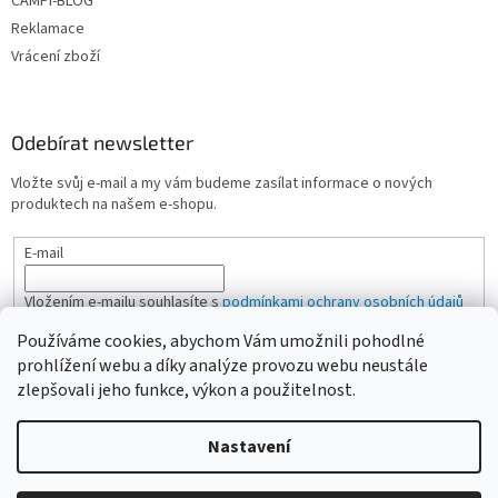
CAMPI-BLOG
Reklamace
Vrácení zboží
Odebírat newsletter
Vložte svůj e-mail a my vám budeme zasílat informace o nových
produktech na našem e-shopu.
E-mail
Vložením e-mailu souhlasíte s
podmínkami ochrany osobních údajů
Používáme cookies, abychom Vám umožnili pohodlné
PŘIHLÁSIT SE
prohlížení webu a díky analýze provozu webu neustále
zlepšovali jeho funkce, výkon a použitelnost.
Nastavení
Vytvořil Shoptet