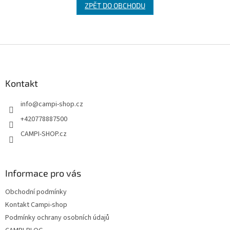
ZPĚT DO OBCHODU
Z
á
p
a
Kontakt
t
info
@
campi-shop.cz
í
+420778887500
CAMPI-SHOP.cz
Informace pro vás
Obchodní podmínky
Kontakt Campi-shop
Podmínky ochrany osobních údajů