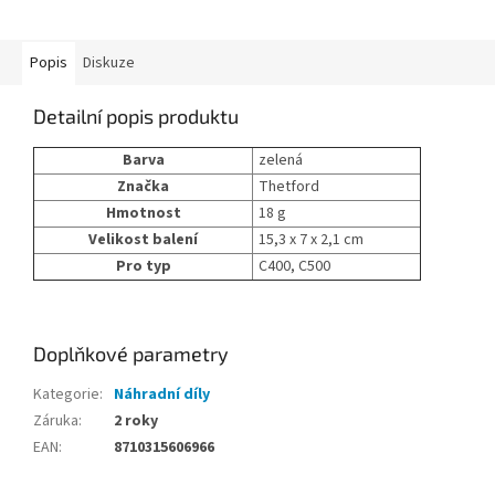
Popis
Diskuze
Detailní popis produktu
Barva
zelená
Značka
Thetford
Hmotnost
18 g
Velikost balení
15,3 x 7 x 2,1 cm
Pro typ
C400, C500
Doplňkové parametry
Kategorie
:
Náhradní díly
Záruka
:
2 roky
EAN
:
8710315606966