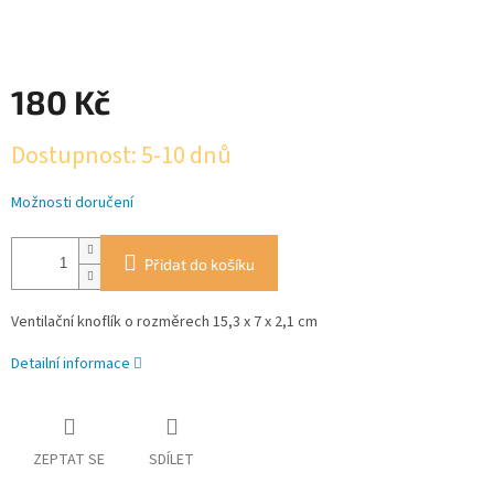
180 Kč
Měrná
Dostupnost: 5-10 dnů
cena:
Možnosti doručení
Přidat do košíku
Ventilační knoflík o rozměrech 15,3 x 7 x 2,1 cm
Detailní informace
ZEPTAT SE
SDÍLET