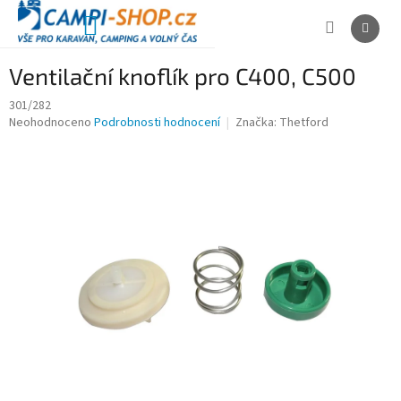
Přejít
na
NÁKUPNÍ
obsah
KOŠÍK
Ventilační knoflík pro C400, C500
301/282
Průměrné
Neohodnoceno
Podrobnosti hodnocení
Značka:
Thetford
hodnocení
produktu
je
0,0
z
5
hvězdiček.