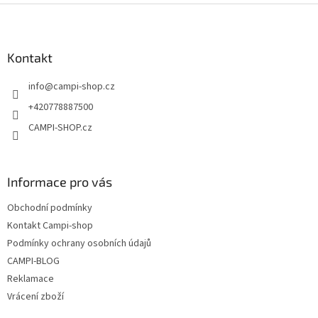
Z
á
p
a
Kontakt
t
info
@
campi-shop.cz
í
+420778887500
CAMPI-SHOP.cz
Informace pro vás
Obchodní podmínky
Kontakt Campi-shop
Podmínky ochrany osobních údajů
CAMPI-BLOG
Reklamace
Vrácení zboží